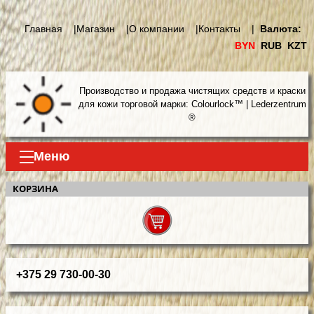
Главная |
Магазин |
О компании |
Контакты |
Валюта:
BYN
RUB
KZT
Производство и продажа чистящих средств и краски
для кожи торговой марки: Colourlock™ | Lederzentrum
®
Меню
КОРЗИНА
+375 29 730-00-30