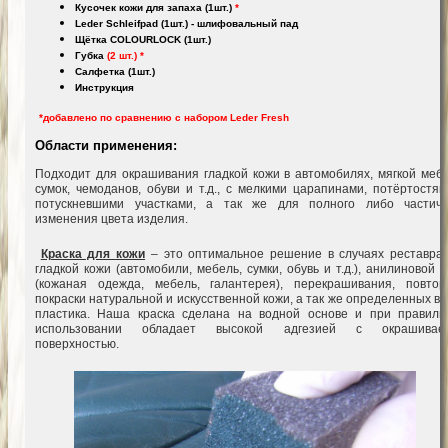
Кусочек кожи для запаха (1шт.)
*
Leder Schleifpad (1шт.) - шлифовальный пад
Щётка COLOURLOCK (1шт.)
Губка
(2 шт.) *
Салфетка (1шт.)
Инструкция
*добавлено по сравнению с набором
Leder Fresh
Области применения:
Подходит для окрашивания гладкой кожи в автомобилях, мягкой мебе
сумок, чемоданов, обуви и т.д., с мелкими царапинами, потёртостям
потускневшими участками, а так же для полного либо частичн
изменения цвета изделия.
Краска для кожи
– это оптимальное решение в случаях реставрац
гладкой кожи (автомобили, мебель, сумки, обувь и т.д.), анилиновой 
(кожаная одежда, мебель, галантерея), перекрашивания, повтор
покраски натуральной и искусственной кожи, а так же определенных в
пластика. Наша краска сделана на водной основе и при правиль
использовании обладает высокой адгезией с окрашивае
поверхностью.