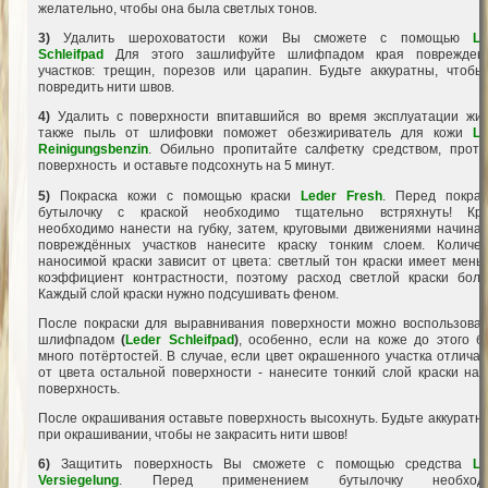
желательно, чтобы она была светлых тонов.
3)
Удалить шероховатости кожи Вы сможете с помощью
Le
Schleifpad
Для этого зашлифуйте шлифпадом края поврежден
участков: трещин, порезов или царапин. Будьте аккуратны, чтобы
повредить нити швов.
4)
Удалить с поверхности впитавшийся во время эксплуатации жир
также пыль от шлифовки поможет обезжириватель для кожи
Le
Reinigungsbenzin
.
Обильно пропитайте салфетку средством, протр
поверхность
и оставьте подсохнуть на 5 минут.
5)
Покраска кожи с помощью краски
Leder Fresh
.
Перед покрас
бутылочку с краской необходимо тщательно встряхнуть!
Кра
необходимо нанести на губку
,
затем,
круговыми движениями начиная
повреждённых участков нанесите краску тонким слоем. Количес
наносимой краски зависит от цвета: светлый тон краски имеет мень
коэффициент контрастности, поэтому расход светлой краски боль
Каждый слой краски нужно подсушивать феном.
После покраски для выравнивания поверхности можно воспользоват
шлифпадом
(
Leder Schleifpad
)
, особенно, если на коже до этого б
много потёртостей. В случае, если цвет окрашенного участка отлича
от цвета остальной поверхности - нанесите тонкий слой краски на 
поверхность.
После окрашивания оставьте поверхность высохнуть. Будьте аккуратн
при окрашивании, чтобы не закрасить нити швов!
6)
Защитить поверхность Вы сможете с помощью средства
Le
Versiegelung
.
Перед применением бутылочку необход