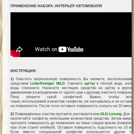
ПРИМЕНЕНИЕ НАБОРА: ИНТЕРЬЕР АВТОМОБИЛЯ
ИНСТРУКЦИЯ:
1)
Очистить загрязненную поверхность Вы сможете, воспользовавш
средством
LederReiniger MILD
.
Смочите
щётку
в тёплой
воде, изли
воды стряхните. Нанесите чистящее средство на щётку и кругов
движениями в направлении от одного шва к другому очистите
поверхно
Пену уберите сухой салфеткой. Важно, чтобы воло
ткани,
используемой
в качестве салфетки, не скатывались и не остава
на поверхности. После этого оставьте поверхность сохнуть на 20 минут.
2)
Повреждённые участки протрите
растворителем
GLD-Losung
.
Для э
пропитайте салфетку небольшим количеством средства. Затем аккура
протрите поверхность до появления на ткани следов краски (поверхн
при этом станет клейкой). Оставьте поверхность подсохнуть на 10 ми
Если вместо специальной салфетки используется другая тка