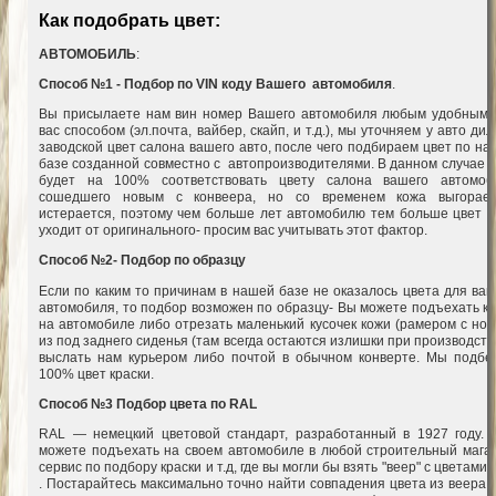
Как подобрать цвет:
АВТОМОБИЛЬ
:
Способ №1 - Подбор по VIN коду Вашего автомобиля
.
Вы присылаете нам вин номер Вашего автомобиля любым удобным 
вас способом (эл.почта, вайбер, скайп, и т.д.), мы уточняем у авто ди
заводской цвет салона вашего авто, после чего подбираем цвет по н
базе созданной совместно с автопроизводителями. В данном случае ц
будет на 100% соответствовать цвету салона вашего автомоб
сошедшего новым с конвеера, но со временем кожа выгорае
истерается, поэтому чем больше лет автомобилю тем больше цвет к
уходит от оригинального- просим вас учитывать этот фактор.
Способ №2- Подбор по образцу
Е
сли по каким то причинам в нашей базе не оказалось цвета для ва
автомобиля, то подбор возможен по образцу- Вы можете подъехать к 
на автомобиле либо отрезать маленький кусочек кожи (рамером с ног
из под заднего сиденья (там всегда остаются излишки при производств
выслать нам курьером либо почтой в обычном конверте. Мы подбе
100% цвет краски.
Способ №3 Подбор цвета по RAL
RAL — немецкий цветовой стандарт, разработанный в 1927 году.
можете подъехать на своем автомобиле в любой строительный магаз
сервис по подбору краски и т.д, где вы могли бы взять "веер" с цветами
. Постарайтесь максимально точно найти совпадения цвета из веера 