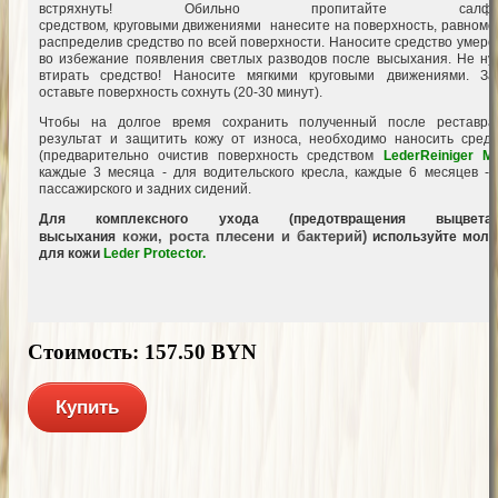
встряхнуть!
Обильно пропитайте салфет
средством
,
круговыми
движениями нанесите на поверхность, равноме
распределив средство по всей поверхности. Наносите средство умере
во избежание появления светлых разводов после высыхания. Не ну
втирать средство! Наносите мягкими круговыми движениями. За
оставьте поверхность сохнуть (20-30 минут).
Чтобы на долгое время сохранить полученный после реставра
результат и защитить кожу от износа, необходимо наносить средс
(предварительно очистив поверхность средством
LederReiniger M
каждые 3 месяца - для водительского кресла, каждые 6 месяцев - 
пассажирского и задних сидений.
Для комплексного ухода (предотвращения выцветан
кожи,
роста плесени и бактерий)
высыхания
используйте моло
для кожи
Leder Protector.
Стоимость: 157.50 BYN
Купить