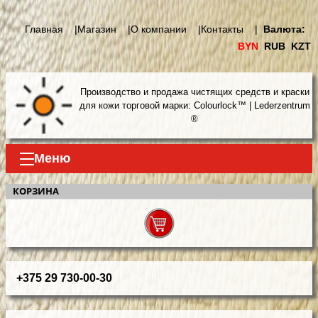
Главная |
Магазин |
О компании |
Контакты |
Валюта:
BYN
RUB
KZT
Производство и продажа чистящих средств и краски
для кожи торговой марки: Colourlock™ | Lederzentrum
®
Меню
КОРЗИНА
+375 29 730-00-30