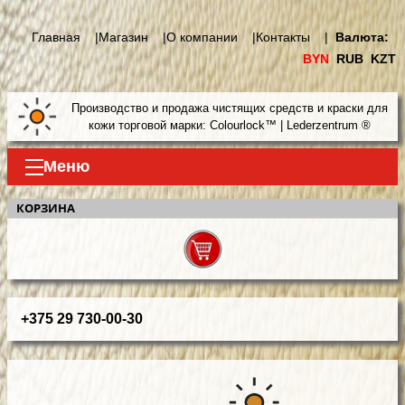
Главная |
Магазин |
О компании |
Контакты |
Валюта:
BYN
RUB
KZT
Производство и продажа чистящих средств и краски для
кожи торговой марки: Colourlock™ | Lederzentrum ®
Меню
КОРЗИНА
+375 29 730-00-30