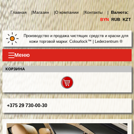
Главная |
Магазин |
О компании |
Контакты |
Валюта:
BYN
RUB
KZT
Производство и продажа чистящих средств и краски для
кожи торговой марки: Colourlock™ | Lederzentrum ®
Меню
КОРЗИНА
+375 29 730-00-30