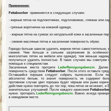
Применение:
Fettabsorber
применяется в следующих случаях:
- жирные пятна на подлокотниках, подголовниках, спинках или сид
- грязные воротнички на кожаной одежде;
- жирные пятна на сумках из натуральной кожи и засаленные перч
- свежие масляные пятна и засаленная поверхность обуви;
Гораздо больше шансов удалить жирное пятно самостоятельно, к
свежее. Чем больше и сильнее загрязнение (в особенност
многолетних пятен на мебели или одежде), тем меньше надежды
получиться удалить полностью. В таких случаях мы советуем об
помощью к специалистам.
Засаленные места протрите
L
ederReinigungsbenzin
. Далее 
поверхность средством
Fettabsorber
. После этого оставьте средс
Оставшийся порошок следует собрать пылесосом. Если пор
абсолютно белым, то значит поверхность не содержит боль
противном случае цвет порошка будет чёрным или рыже коричне
действие нужно повторять до тех пор, пока пятно не исчезнет, и В
значительных улучшений. После каждого нанесения
Fettabsorber
нужно протирать
L
ederReinigungsbenzin
. Важно: всегда проверя
в невидимом месте.