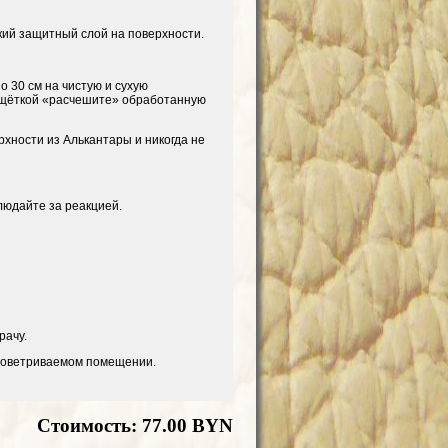
кий защитный слой на поверхности.
 30 см на чистую и сухую
й щёткой «расчешите» обработанную
рхности из Алькантары и никогда не
людайте за реакцией.
рачу.
проветриваемом помещении.
Стоимость: 77.00 BYN