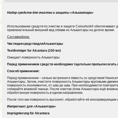
Набор средств для очистки и защиты «Алькантара»
Использование средств по очистке и защите Colourlock® обеспечивает 
привлекательный внешний вид обивки из Алькантары на долгое время.
Состав
набора
:
Чистящее
средство
для
Алькантары
Textilreiniger fur Alcantara (150
мл
)
Очищает поверхность Алькантары.
Перед применением средств необходимо тщательно пропылесосить 
Способ применения:
Перед применением – сильно встряхните ёмкость со средством! Нанесит
Алькантары. Затем, очистите поверхность Алькантары круговыми движе
поверхность поэлементно, от шва до шва. При необходимости повторит
собирайте влажной тканью. После очистки (пока Алькантара ещё влажн
обработанную поверхность в одном направлении.
После того как поверхность высохнет, обработайте её консервирующим
Импрегнант для «Алькантара»
Imprägnierung für
Alcantara
.