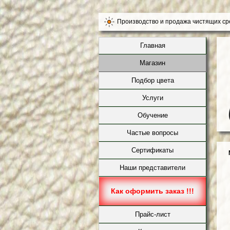
Производство и продажа чистящих сред
Главная
Магазин
Подбор цвета
Услуги
Обучение
Частые вопросы
Сертификаты
Наши представители
Как оформить заказ !!!
Прайс-лист