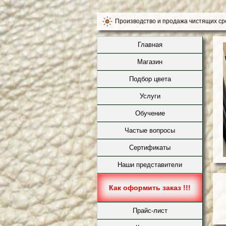
Производство и продажа чистящих сред
Главная
Магазин
Подбор цвета
Услуги
Обучение
Частые вопросы
Сертификаты
Наши представители
Как оформить заказ !!!
Прайс-лист