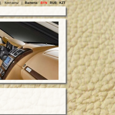
|
Контакты |
Валюта:
BYN
RUB
KZT